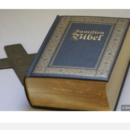
© Bet