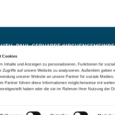
-LUTH. PAUL-GERHARDT-KIRCHENGEMEINDE 
t Cookies
Spendenkonto:
 Inhalte und Anzeigen zu personalisieren, Funktionen für sozia
DE55 5206 0410 0706 4634 01, Evangelische Bank
e Zugriffe auf unsere Website zu analysieren. Außerdem geben w
Kontoinhaber: Ev.-Luth. Kirchenkreis Altholstein
rwendung unserer Website an unsere Partner für soziale Medien
re Partner führen diese Informationen möglicherweise mit weite
ereitgestellt haben oder die sie im Rahmen Ihrer Nutzung der D
Impressum
Datenschutzerklärung
ChurchDesk-Login