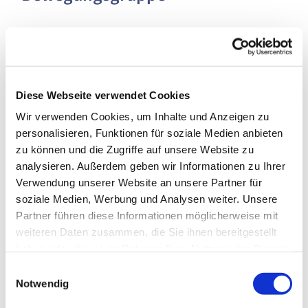
Diese Webseite verwendet Cookies
Wir verwenden Cookies, um Inhalte und Anzeigen zu
personalisieren, Funktionen für soziale Medien anbieten
zu können und die Zugriffe auf unsere Website zu
analysieren. Außerdem geben wir Informationen zu Ihrer
Verwendung unserer Website an unsere Partner für
soziale Medien, Werbung und Analysen weiter. Unsere
Partner führen diese Informationen möglicherweise mit
weiteren Daten zusammen, die Sie ihnen bereitgestellt
haben oder die sie im Rahmen Ihrer Nutzung der Dienste
Dienstag, 9. November 2027, 17:30 Uhr
gesammelt haben.
Einwilligungsauswahl
Notwendig
Paul-Gerhardt-Kirchengemeinde,