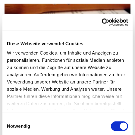
Diese Webseite verwendet Cookies
Wir verwenden Cookies, um Inhalte und Anzeigen zu
personalisieren, Funktionen für soziale Medien anbieten
zu können und die Zugriffe auf unsere Website zu
© Claudia Hautumm / pixelio.de
analysieren. Außerdem geben wir Informationen zu Ihrer
Verwendung unserer Website an unsere Partner für
soziale Medien, Werbung und Analysen weiter. Unsere
Partner führen diese Informationen möglicherweise mit
Dienstag, 13. Juli 2027, 15:15 - 15:45 Uhr
weiteren Daten zusammen, die Sie ihnen bereitgestellt
haben oder die sie im Rahmen Ihrer Nutzung der Dienste
Paul-Gerhardt-Kirchengemeinde,
gesammelt haben.
Einwilligungsauswahl
Notwendig
Gemeindesaal, Ivensring 9, 24149 Kiel