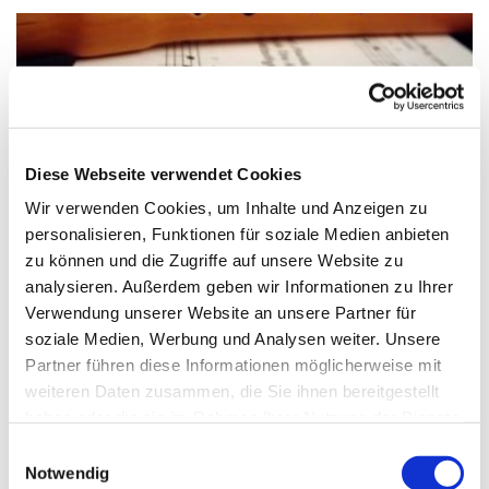
Diese Webseite verwendet Cookies
Wir verwenden Cookies, um Inhalte und Anzeigen zu
personalisieren, Funktionen für soziale Medien anbieten
© Claudia Hautumm / pixelio.de
zu können und die Zugriffe auf unsere Website zu
analysieren. Außerdem geben wir Informationen zu Ihrer
Verwendung unserer Website an unsere Partner für
soziale Medien, Werbung und Analysen weiter. Unsere
Partner führen diese Informationen möglicherweise mit
Dienstag, 5. Oktober 2027, 15:15 - 15:45
weiteren Daten zusammen, die Sie ihnen bereitgestellt
Uhr
haben oder die sie im Rahmen Ihrer Nutzung der Dienste
gesammelt haben.
Einwilligungsauswahl
Paul-Gerhardt-Kirchengemeinde,
Notwendig