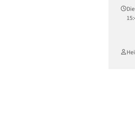
Die
15:
He