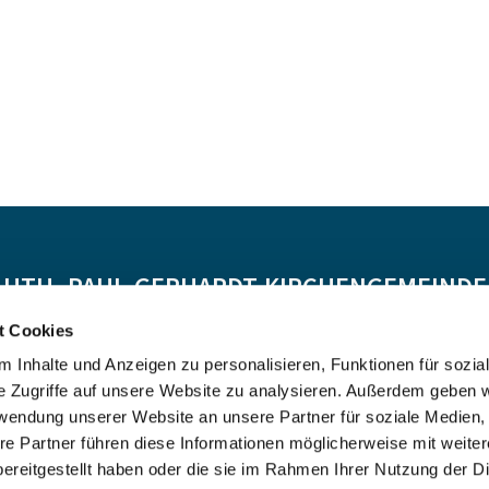
-LUTH. PAUL-GERHARDT-KIRCHENGEMEINDE 
t Cookies
Spendenkonto:
 Inhalte und Anzeigen zu personalisieren, Funktionen für sozia
DE55 5206 0410 0706 4634 01, Evangelische Bank
e Zugriffe auf unsere Website zu analysieren. Außerdem geben w
Kontoinhaber: Ev.-Luth. Kirchenkreis Altholstein
rwendung unserer Website an unsere Partner für soziale Medien
re Partner führen diese Informationen möglicherweise mit weite
ereitgestellt haben oder die sie im Rahmen Ihrer Nutzung der D