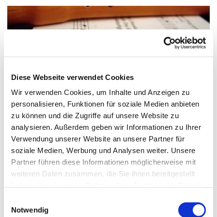
Diese Webseite verwendet Cookies
Wir verwenden Cookies, um Inhalte und Anzeigen zu
personalisieren, Funktionen für soziale Medien anbieten
© Claudia Hautumm / pixelio.de
zu können und die Zugriffe auf unsere Website zu
analysieren. Außerdem geben wir Informationen zu Ihrer
Verwendung unserer Website an unsere Partner für
soziale Medien, Werbung und Analysen weiter. Unsere
Partner führen diese Informationen möglicherweise mit
Dienstag, 12. Oktober 2027, 15:45 - 16:15
weiteren Daten zusammen, die Sie ihnen bereitgestellt
Uhr
haben oder die sie im Rahmen Ihrer Nutzung der Dienste
gesammelt haben.
Einwilligungsauswahl
Paul-Gerhardt-Kirchengemeinde,
Notwendig