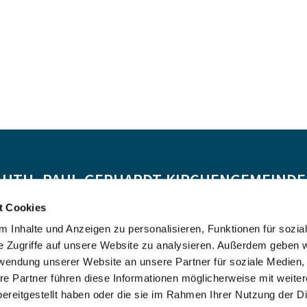
-LUTH. PAUL-GERHARDT-KIRCHENGEMEINDE 
t Cookies
Spendenkonto:
 Inhalte und Anzeigen zu personalisieren, Funktionen für sozia
DE55 5206 0410 0706 4634 01, Evangelische Bank
e Zugriffe auf unsere Website zu analysieren. Außerdem geben w
Kontoinhaber: Ev.-Luth. Kirchenkreis Altholstein
rwendung unserer Website an unsere Partner für soziale Medien
re Partner führen diese Informationen möglicherweise mit weite
ereitgestellt haben oder die sie im Rahmen Ihrer Nutzung der D