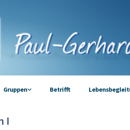
Gruppen
Betrifft
Lebensbeglei
n I