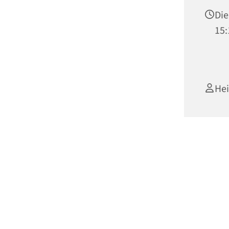
Die
15:
He