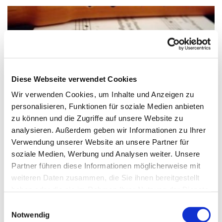
Diese Webseite verwendet Cookies
Wir verwenden Cookies, um Inhalte und Anzeigen zu
personalisieren, Funktionen für soziale Medien anbieten
© Claudia Hautumm / pixelio.de
zu können und die Zugriffe auf unsere Website zu
analysieren. Außerdem geben wir Informationen zu Ihrer
Verwendung unserer Website an unsere Partner für
soziale Medien, Werbung und Analysen weiter. Unsere
Partner führen diese Informationen möglicherweise mit
Dienstag, 18. August 2026, 15:15 - 16:00
weiteren Daten zusammen, die Sie ihnen bereitgestellt
Uhr
haben oder die sie im Rahmen Ihrer Nutzung der Dienste
gesammelt haben.
Einwilligungsauswahl
Paul-Gerhardt-Kirchengemeinde,
Notwendig