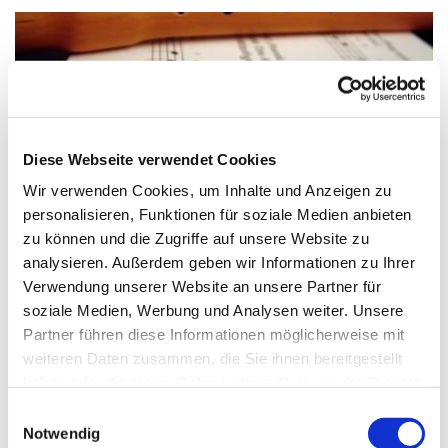
Diese Webseite verwendet Cookies
Wir verwenden Cookies, um Inhalte und Anzeigen zu
personalisieren, Funktionen für soziale Medien anbieten
© Claudia Hautumm / pixelio.de
zu können und die Zugriffe auf unsere Website zu
analysieren. Außerdem geben wir Informationen zu Ihrer
Verwendung unserer Website an unsere Partner für
soziale Medien, Werbung und Analysen weiter. Unsere
Partner führen diese Informationen möglicherweise mit
Dienstag, 2. November 2027, 15:15 - 16:00
weiteren Daten zusammen, die Sie ihnen bereitgestellt
Uhr
haben oder die sie im Rahmen Ihrer Nutzung der Dienste
gesammelt haben.
Einwilligungsauswahl
Paul-Gerhardt-Kirchengemeinde,
Notwendig