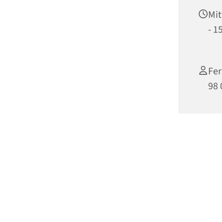
Mit
- 1
Fer
98 