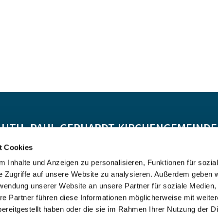
-LUTH. PAUL-GERHARDT-KIRCHENGEMEINDE 
t Cookies
Spendenkonto:
 Inhalte und Anzeigen zu personalisieren, Funktionen für sozia
DE55 5206 0410 0706 4634 01, Evangelische Bank
e Zugriffe auf unsere Website zu analysieren. Außerdem geben w
Kontoinhaber: Ev.-Luth. Kirchenkreis Altholstein
rwendung unserer Website an unsere Partner für soziale Medien
re Partner führen diese Informationen möglicherweise mit weite
ereitgestellt haben oder die sie im Rahmen Ihrer Nutzung der D