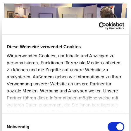
Diese Webseite verwendet Cookies
Wir verwenden Cookies, um Inhalte und Anzeigen zu
personalisieren, Funktionen für soziale Medien anbieten
© Ferdinand Ohm
zu können und die Zugriffe auf unsere Website zu
analysieren. Außerdem geben wir Informationen zu Ihrer
Verwendung unserer Website an unsere Partner für
soziale Medien, Werbung und Analysen weiter. Unsere
Partner führen diese Informationen möglicherweise mit
Mittwoch, 6. Oktober 2027, 14:00 - 15:00
weiteren Daten zusammen, die Sie ihnen bereitgestellt
Uhr
haben oder die sie im Rahmen Ihrer Nutzung der Dienste
gesammelt haben.
Einwilligungsauswahl
Paul-Gerhardt-Kirchengemeinde, Raum 2,
Notwendig