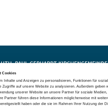
-LUTH. PAUL-GERHARDT-KIRCHENGEMEINDE 
t Cookies
Spendenkonto:
 Inhalte und Anzeigen zu personalisieren, Funktionen für sozia
DE55 5206 0410 0706 4634 01, Evangelische Bank
e Zugriffe auf unsere Website zu analysieren. Außerdem geben w
Kontoinhaber: Ev.-Luth. Kirchenkreis Altholstein
rwendung unserer Website an unsere Partner für soziale Medien
re Partner führen diese Informationen möglicherweise mit weite
ereitgestellt haben oder die sie im Rahmen Ihrer Nutzung der D