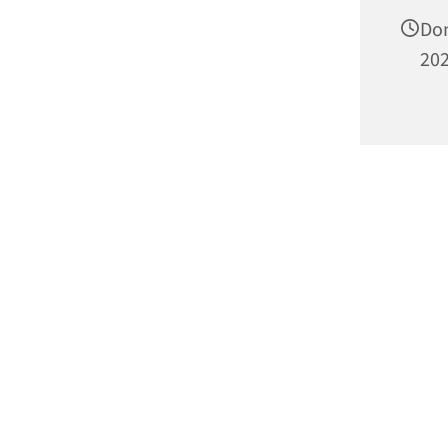
Don
202