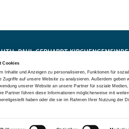
-LUTH. PAUL-GERHARDT-KIRCHENGEMEINDE 
t Cookies
Spendenkonto:
 Inhalte und Anzeigen zu personalisieren, Funktionen für sozia
DE55 5206 0410 0706 4634 01, Evangelische Bank
e Zugriffe auf unsere Website zu analysieren. Außerdem geben w
Kontoinhaber: Ev.-Luth. Kirchenkreis Altholstein
rwendung unserer Website an unsere Partner für soziale Medien
re Partner führen diese Informationen möglicherweise mit weite
ereitgestellt haben oder die sie im Rahmen Ihrer Nutzung der D
Impressum
Datenschutzerklärung
ChurchDesk-Login