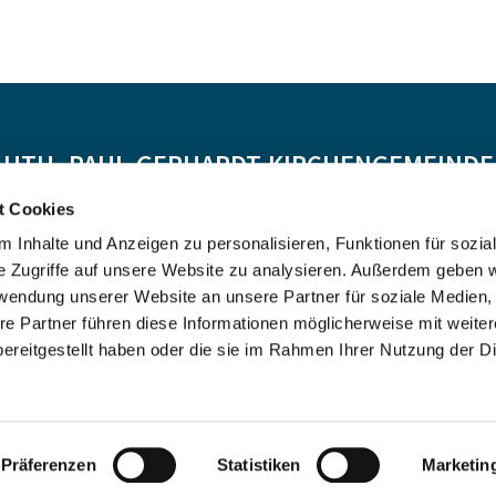
-LUTH. PAUL-GERHARDT-KIRCHENGEMEINDE 
t Cookies
Spendenkonto:
 Inhalte und Anzeigen zu personalisieren, Funktionen für sozia
DE55 5206 0410 0706 4634 01, Evangelische Bank
e Zugriffe auf unsere Website zu analysieren. Außerdem geben w
Kontoinhaber: Ev.-Luth. Kirchenkreis Altholstein
rwendung unserer Website an unsere Partner für soziale Medien
re Partner führen diese Informationen möglicherweise mit weite
ereitgestellt haben oder die sie im Rahmen Ihrer Nutzung der D
Impressum
Datenschutzerklärung
ChurchDesk-Login
Präferenzen
Statistiken
Marketin