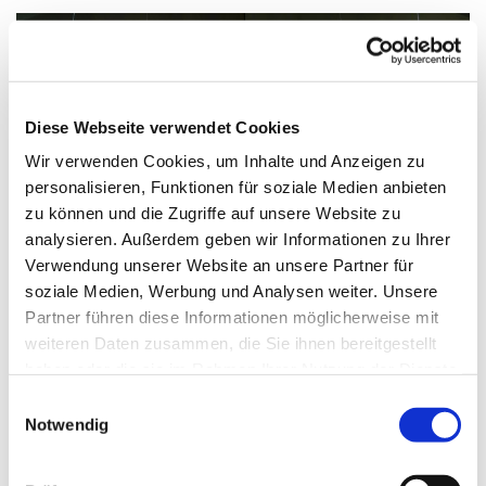
Diese Webseite verwendet Cookies
Wir verwenden Cookies, um Inhalte und Anzeigen zu
personalisieren, Funktionen für soziale Medien anbieten
zu können und die Zugriffe auf unsere Website zu
analysieren. Außerdem geben wir Informationen zu Ihrer
© Axel Nordmaier, Ratzeburger Paramentenwerkstatt
Verwendung unserer Website an unsere Partner für
soziale Medien, Werbung und Analysen weiter. Unsere
Partner führen diese Informationen möglicherweise mit
weiteren Daten zusammen, die Sie ihnen bereitgestellt
Sonntag, 28. Februar 2027, 11:30 Uhr
haben oder die sie im Rahmen Ihrer Nutzung der Dienste
gesammelt haben.
Einwilligungsauswahl
Notwendig
Paul-Gerhardt-Kirche, Ivensring 9, 24149
Kiel