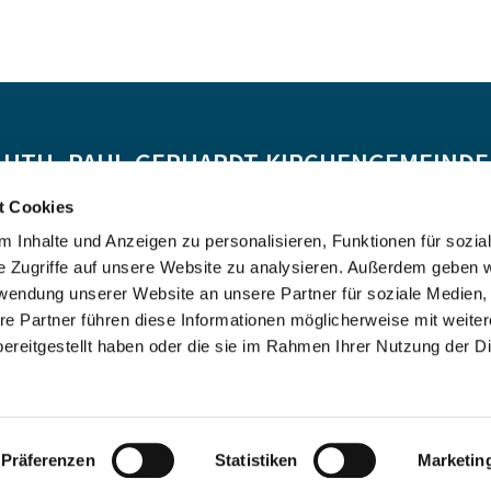
-LUTH. PAUL-GERHARDT-KIRCHENGEMEINDE 
t Cookies
Spendenkonto:
 Inhalte und Anzeigen zu personalisieren, Funktionen für sozia
DE55 5206 0410 0706 4634 01, Evangelische Bank
e Zugriffe auf unsere Website zu analysieren. Außerdem geben w
Kontoinhaber: Ev.-Luth. Kirchenkreis Altholstein
rwendung unserer Website an unsere Partner für soziale Medien
re Partner führen diese Informationen möglicherweise mit weite
ereitgestellt haben oder die sie im Rahmen Ihrer Nutzung der D
Impressum
Datenschutzerklärung
ChurchDesk-Login
Präferenzen
Statistiken
Marketin