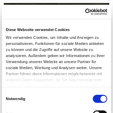
Diese Webseite verwendet Cookies
Wir verwenden Cookies, um Inhalte und Anzeigen zu
personalisieren, Funktionen für soziale Medien anbieten
zu können und die Zugriffe auf unsere Website zu
analysieren. Außerdem geben wir Informationen zu Ihrer
© Axel Nordmaier, Ratzeburger Paramentenwerkstatt
Verwendung unserer Website an unsere Partner für
soziale Medien, Werbung und Analysen weiter. Unsere
Partner führen diese Informationen möglicherweise mit
weiteren Daten zusammen, die Sie ihnen bereitgestellt
Sonntag, 9. Mai 2027, 11:30 Uhr
haben oder die sie im Rahmen Ihrer Nutzung der Dienste
gesammelt haben.
Einwilligungsauswahl
Notwendig
Paul-Gerhardt-Kirche, Ivensring 9, 24149
Kiel