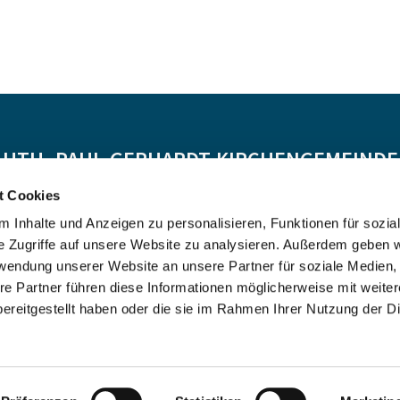
-LUTH. PAUL-GERHARDT-KIRCHENGEMEINDE 
t Cookies
Spendenkonto:
 Inhalte und Anzeigen zu personalisieren, Funktionen für sozia
DE55 5206 0410 0706 4634 01, Evangelische Bank
e Zugriffe auf unsere Website zu analysieren. Außerdem geben w
Kontoinhaber: Ev.-Luth. Kirchenkreis Altholstein
rwendung unserer Website an unsere Partner für soziale Medien
re Partner führen diese Informationen möglicherweise mit weite
ereitgestellt haben oder die sie im Rahmen Ihrer Nutzung der D
Impressum
Datenschutzerklärung
ChurchDesk-Login