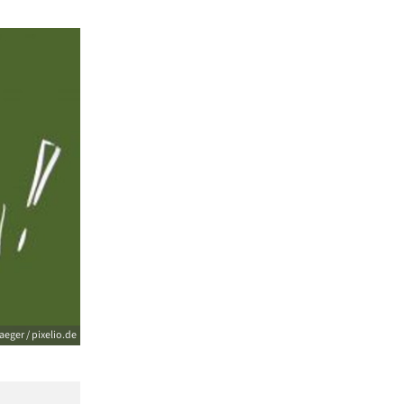
aeger / pixelio.de