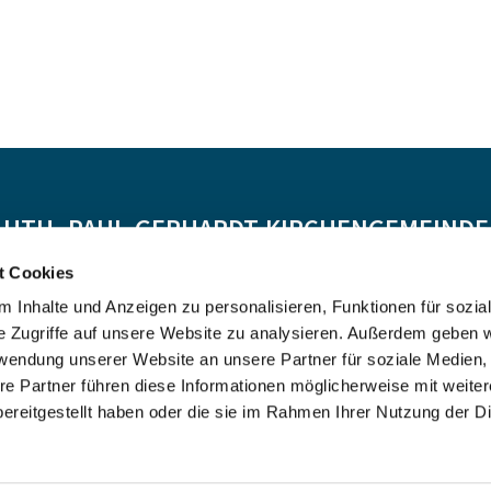
-LUTH. PAUL-GERHARDT-KIRCHENGEMEINDE 
t Cookies
Spendenkonto:
 Inhalte und Anzeigen zu personalisieren, Funktionen für sozia
DE55 5206 0410 0706 4634 01, Evangelische Bank
e Zugriffe auf unsere Website zu analysieren. Außerdem geben w
Kontoinhaber: Ev.-Luth. Kirchenkreis Altholstein
rwendung unserer Website an unsere Partner für soziale Medien
re Partner führen diese Informationen möglicherweise mit weite
ereitgestellt haben oder die sie im Rahmen Ihrer Nutzung der D
Impressum
Datenschutzerklärung
ChurchDesk-Login