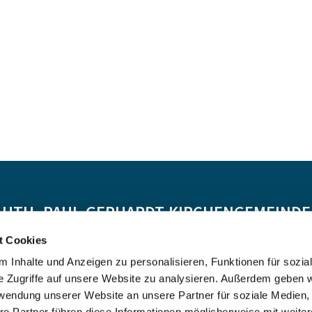
-LUTH. PAUL-GERHARDT-KIRCHENGEMEINDE 
t Cookies
Spendenkonto:
 Inhalte und Anzeigen zu personalisieren, Funktionen für sozia
DE55 5206 0410 0706 4634 01, Evangelische Bank
e Zugriffe auf unsere Website zu analysieren. Außerdem geben w
Kontoinhaber: Ev.-Luth. Kirchenkreis Altholstein
rwendung unserer Website an unsere Partner für soziale Medien
re Partner führen diese Informationen möglicherweise mit weite