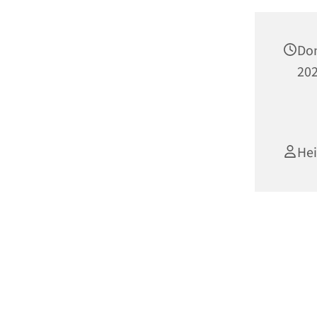
Don
202
He