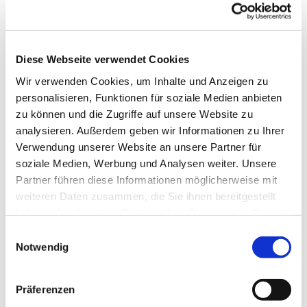
Diese Webseite verwendet Cookies
Wir verwenden Cookies, um Inhalte und Anzeigen zu
personalisieren, Funktionen für soziale Medien anbieten
zu können und die Zugriffe auf unsere Website zu
analysieren. Außerdem geben wir Informationen zu Ihrer
Donnerstag, 29. April 2027, 14:30 - 15:00
Verwendung unserer Website an unsere Partner für
Uhr
soziale Medien, Werbung und Analysen weiter. Unsere
Partner führen diese Informationen möglicherweise mit
Paul-Gerhardt-Kirchengemeinde,
weiteren Daten zusammen, die Sie ihnen bereitgestellt
Gemeindesaal, Ivensring 9, 24149 Kiel
haben oder die sie im Rahmen Ihrer Nutzung der Dienste
gesammelt haben.
Einwilligungsauswahl
Heino Pietschmann
Notwendig
Präferenzen