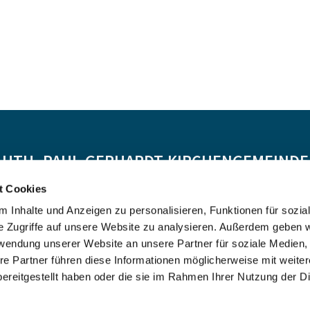
-LUTH. PAUL-GERHARDT-KIRCHENGEMEINDE 
t Cookies
Spendenkonto:
 Inhalte und Anzeigen zu personalisieren, Funktionen für sozia
DE55 5206 0410 0706 4634 01, Evangelische Bank
e Zugriffe auf unsere Website zu analysieren. Außerdem geben w
Kontoinhaber: Ev.-Luth. Kirchenkreis Altholstein
rwendung unserer Website an unsere Partner für soziale Medien
re Partner führen diese Informationen möglicherweise mit weite
ereitgestellt haben oder die sie im Rahmen Ihrer Nutzung der D
Impressum
Datenschutzerklärung
ChurchDesk-Login