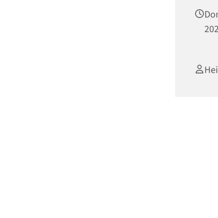
Don
202
He