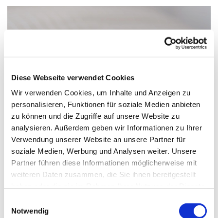
Diese Webseite verwendet Cookies
Wir verwenden Cookies, um Inhalte und Anzeigen zu
personalisieren, Funktionen für soziale Medien anbieten
zu können und die Zugriffe auf unsere Website zu
analysieren. Außerdem geben wir Informationen zu Ihrer
Verwendung unserer Website an unsere Partner für
soziale Medien, Werbung und Analysen weiter. Unsere
Partner führen diese Informationen möglicherweise mit
Mittwoch, 15. Dezember 2027, 20:00 -
weiteren Daten zusammen, die Sie ihnen bereitgestellt
21:00 Uhr
haben oder die sie im Rahmen Ihrer Nutzung der Dienste
gesammelt haben.
Einwilligungsauswahl
Paul-Gerhardt-Kirchengemeinde,
Notwendig