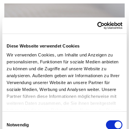
Diese Webseite verwendet Cookies
Wir verwenden Cookies, um Inhalte und Anzeigen zu
personalisieren, Funktionen für soziale Medien anbieten
zu können und die Zugriffe auf unsere Website zu
analysieren. Außerdem geben wir Informationen zu Ihrer
Verwendung unserer Website an unsere Partner für
soziale Medien, Werbung und Analysen weiter. Unsere
Partner führen diese Informationen möglicherweise mit
Mittwoch, 16. September 2026, 20:00 -
weiteren Daten zusammen, die Sie ihnen bereitgestellt
21:00 Uhr
haben oder die sie im Rahmen Ihrer Nutzung der Dienste
gesammelt haben.
Einwilligungsauswahl
Paul-Gerhardt-Kirchengemeinde,
Notwendig