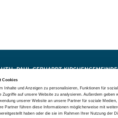
-LUTH. PAUL-GERHARDT-KIRCHENGEMEINDE 
t Cookies
Spendenkonto:
 Inhalte und Anzeigen zu personalisieren, Funktionen für sozia
DE55 5206 0410 0706 4634 01, Evangelische Bank
e Zugriffe auf unsere Website zu analysieren. Außerdem geben w
Kontoinhaber: Ev.-Luth. Kirchenkreis Altholstein
rwendung unserer Website an unsere Partner für soziale Medien
re Partner führen diese Informationen möglicherweise mit weite
ereitgestellt haben oder die sie im Rahmen Ihrer Nutzung der D