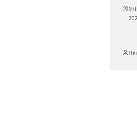
Mit
202
He