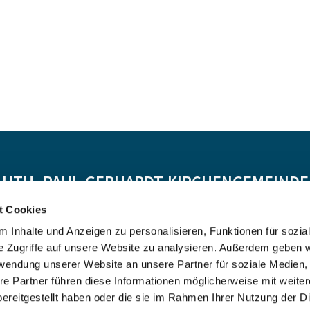
-LUTH. PAUL-GERHARDT-KIRCHENGEMEINDE 
t Cookies
Spendenkonto:
 Inhalte und Anzeigen zu personalisieren, Funktionen für sozia
DE55 5206 0410 0706 4634 01, Evangelische Bank
e Zugriffe auf unsere Website zu analysieren. Außerdem geben w
Kontoinhaber: Ev.-Luth. Kirchenkreis Altholstein
rwendung unserer Website an unsere Partner für soziale Medien
re Partner führen diese Informationen möglicherweise mit weite
ereitgestellt haben oder die sie im Rahmen Ihrer Nutzung der D