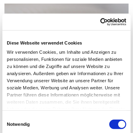
Diese Webseite verwendet Cookies
Wir verwenden Cookies, um Inhalte und Anzeigen zu
personalisieren, Funktionen für soziale Medien anbieten
zu können und die Zugriffe auf unsere Website zu
analysieren. Außerdem geben wir Informationen zu Ihrer
Verwendung unserer Website an unsere Partner für
soziale Medien, Werbung und Analysen weiter. Unsere
Partner führen diese Informationen möglicherweise mit
Dienstag, 28. September 2027, 19:00 Uhr
weiteren Daten zusammen, die Sie ihnen bereitgestellt
haben oder die sie im Rahmen Ihrer Nutzung der Dienste
Paul-Gerhardt-Kirchengemeinde, Raum 3,
gesammelt haben.
Einwilligungsauswahl
Notwendig
Ivensring 9, 24149 Kiel