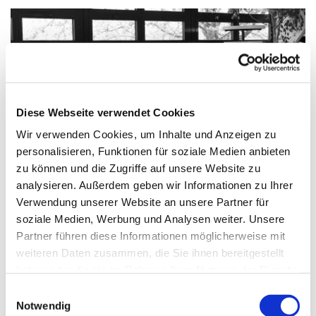
Diese Webseite verwendet Cookies
Wir verwenden Cookies, um Inhalte und Anzeigen zu
personalisieren, Funktionen für soziale Medien anbieten
© Gerardo Madeo / pixelio.de
zu können und die Zugriffe auf unsere Website zu
analysieren. Außerdem geben wir Informationen zu Ihrer
Verwendung unserer Website an unsere Partner für
soziale Medien, Werbung und Analysen weiter. Unsere
Partner führen diese Informationen möglicherweise mit
Dienstag, 9. September 2025, 14:30 -
weiteren Daten zusammen, die Sie ihnen bereitgestellt
15:00 Uhr
haben oder die sie im Rahmen Ihrer Nutzung der Dienste
gesammelt haben.
Einwilligungsauswahl
Paul-Gerhardt-Kirchengemeinde,
Notwendig