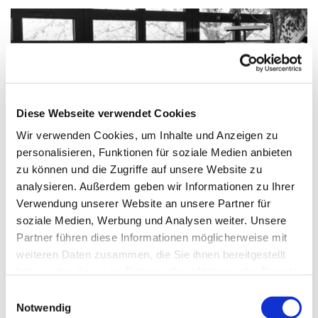
Diese Webseite verwendet Cookies
Wir verwenden Cookies, um Inhalte und Anzeigen zu
personalisieren, Funktionen für soziale Medien anbieten
© Gerardo Madeo / pixelio.de
zu können und die Zugriffe auf unsere Website zu
analysieren. Außerdem geben wir Informationen zu Ihrer
Verwendung unserer Website an unsere Partner für
soziale Medien, Werbung und Analysen weiter. Unsere
Partner führen diese Informationen möglicherweise mit
Dienstag, 23. November 2027, 14:30 -
weiteren Daten zusammen, die Sie ihnen bereitgestellt
15:00 Uhr
haben oder die sie im Rahmen Ihrer Nutzung der Dienste
gesammelt haben.
Einwilligungsauswahl
Paul-Gerhardt-Kirchengemeinde,
Notwendig