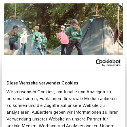
© CP Ambronen
Diese Webseite verwendet Cookies
Wir verwenden Cookies, um Inhalte und Anzeigen zu
Mittwoch, 19. August 2026, 17:45 Uhr
personalisieren, Funktionen für soziale Medien anbieten
zu können und die Zugriffe auf unsere Website zu
Paul-Gerhardt-Kirchengemeinde,
analysieren. Außerdem geben wir Informationen zu Ihrer
Verwendung unserer Website an unsere Partner für
Ivensring 9, 24149 Kiel
soziale Medien, Werbung und Analysen weiter. Unsere