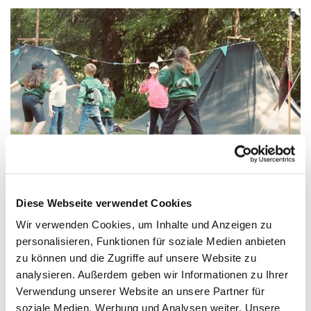
© CP Ambronen
Diese Webseite verwendet Cookies
Wir verwenden Cookies, um Inhalte und Anzeigen zu
Mittwoch, 2. Juni 2027, 17:45 Uhr
personalisieren, Funktionen für soziale Medien anbieten
zu können und die Zugriffe auf unsere Website zu
Paul-Gerhardt-Kirchengemeinde,
analysieren. Außerdem geben wir Informationen zu Ihrer
Verwendung unserer Website an unsere Partner für
Ivensring 9, 24149 Kiel
soziale Medien, Werbung und Analysen weiter. Unsere