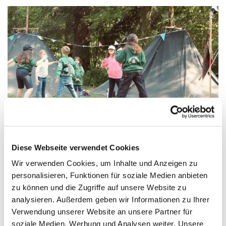
© CP Ambronen
Diese Webseite verwendet Cookies
Wir verwenden Cookies, um Inhalte und Anzeigen zu
Mittwoch, 7. Juli 2027, 17:45 Uhr
personalisieren, Funktionen für soziale Medien anbieten
zu können und die Zugriffe auf unsere Website zu
Paul-Gerhardt-Kirchengemeinde,
analysieren. Außerdem geben wir Informationen zu Ihrer
Verwendung unserer Website an unsere Partner für
Ivensring 9, 24149 Kiel
soziale Medien, Werbung und Analysen weiter. Unsere