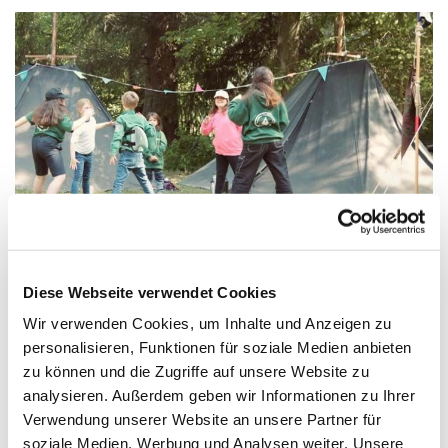
© CP Ambronen
Diese Webseite verwendet Cookies
Wir verwenden Cookies, um Inhalte und Anzeigen zu
Mittwoch, 3. November 2027, 17:45 Uhr
personalisieren, Funktionen für soziale Medien anbieten
zu können und die Zugriffe auf unsere Website zu
Paul-Gerhardt-Kirchengemeinde,
analysieren. Außerdem geben wir Informationen zu Ihrer
Verwendung unserer Website an unsere Partner für
Ivensring 9, 24149 Kiel
soziale Medien, Werbung und Analysen weiter. Unsere