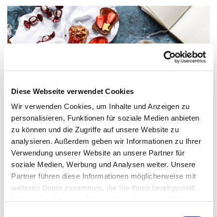
Diese Webseite verwendet Cookies
Wir verwenden Cookies, um Inhalte und Anzeigen zu
personalisieren, Funktionen für soziale Medien anbieten
zu können und die Zugriffe auf unsere Website zu
analysieren. Außerdem geben wir Informationen zu Ihrer
Verwendung unserer Website an unsere Partner für
Montag, 22. November 2027, 14:30 Uhr
soziale Medien, Werbung und Analysen weiter. Unsere
Partner führen diese Informationen möglicherweise mit
weiteren Daten zusammen, die Sie ihnen bereitgestellt
Paul-Gerhardt-Kirchengemeinde,
haben oder die sie im Rahmen Ihrer Nutzung der Dienste
Gemeindesaal, Ivensring 9, 24149 Kiel
gesammelt haben.
Einwilligungsauswahl