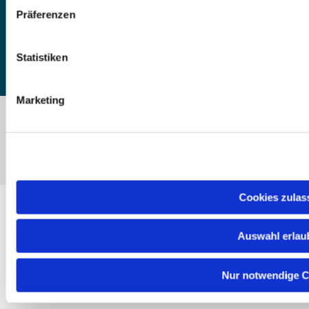
DE55 5206 0410 0706 4634 01, Evangelische Bank
Präferenzen
Kontoinhaber: Ev.-Luth. Kirchenkreis Altholstein
Statistiken
Marketing
ChurchDesk-Login
Cookies zulas
Auswahl erlau
Nur notwendige C