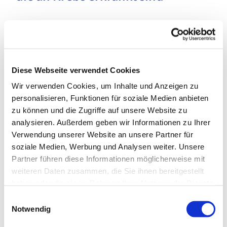
Diese Webseite verwendet Cookies
Wir verwenden Cookies, um Inhalte und Anzeigen zu
personalisieren, Funktionen für soziale Medien anbieten
zu können und die Zugriffe auf unsere Website zu
analysieren. Außerdem geben wir Informationen zu Ihrer
Verwendung unserer Website an unsere Partner für
soziale Medien, Werbung und Analysen weiter. Unsere
Partner führen diese Informationen möglicherweise mit
weiteren Daten zusammen, die Sie ihnen bereitgestellt
haben oder die sie im Rahmen Ihrer Nutzung der Dienste
Dienstag, 23. März 2027, 16:30 Uhr
gesammelt haben.
Einwilligungsauswahl
Notwendig
Paul-Gerhardt-Kirchengemeinde, Raum 3,