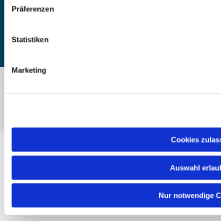
DE55 5206 0410 0706 4634 01, Evangelische Bank
Präferenzen
Kontoinhaber: Ev.-Luth. Kirchenkreis Altholstein
Statistiken
Marketing
ChurchDesk-Login
Cookies zulas
Auswahl erlau
Nur notwendige C