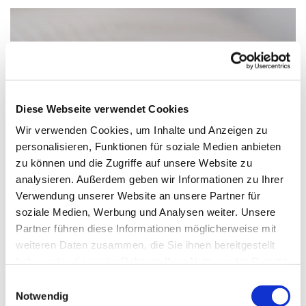
Diese Webseite verwendet Cookies
Wir verwenden Cookies, um Inhalte und Anzeigen zu
personalisieren, Funktionen für soziale Medien anbieten
zu können und die Zugriffe auf unsere Website zu
analysieren. Außerdem geben wir Informationen zu Ihrer
Verwendung unserer Website an unsere Partner für
soziale Medien, Werbung und Analysen weiter. Unsere
Partner führen diese Informationen möglicherweise mit
Donnerstag, 20. Januar 2028, 09:15 -
weiteren Daten zusammen, die Sie ihnen bereitgestellt
10:15 Uhr
haben oder die sie im Rahmen Ihrer Nutzung der Dienste
gesammelt haben.
Einwilligungsauswahl
Paul-Gerhardt-Kirchengemeinde,
Notwendig