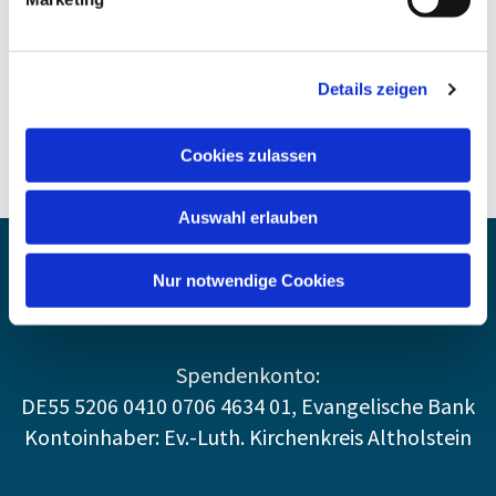
Herr Braschkat, Tel. 20 41 98 / Herr
Brandt, Tel. 20 11 92
Details zeigen
Cookies zulassen
Auswahl erlauben
EV.-LUTH. PAUL-GERHARDT-
Nur notwendige Cookies
KIRCHENGEMEINDE KIEL
Spendenkonto:
DE55 5206 0410 0706 4634 01, Evangelische Bank
Kontoinhaber: Ev.-Luth. Kirchenkreis Altholstein