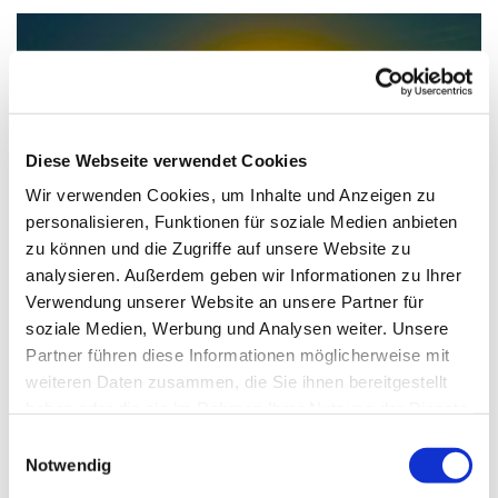
Diese Webseite verwendet Cookies
Wir verwenden Cookies, um Inhalte und Anzeigen zu
personalisieren, Funktionen für soziale Medien anbieten
zu können und die Zugriffe auf unsere Website zu
© Philipp Wiebe / pixelio.de
analysieren. Außerdem geben wir Informationen zu Ihrer
Verwendung unserer Website an unsere Partner für
soziale Medien, Werbung und Analysen weiter. Unsere
Partner führen diese Informationen möglicherweise mit
Montag, 12. April 2027, 18:00 - 19:15 Uhr
weiteren Daten zusammen, die Sie ihnen bereitgestellt
haben oder die sie im Rahmen Ihrer Nutzung der Dienste
Paul-Gerhardt-Kirchengemeinde,
gesammelt haben.
Einwilligungsauswahl
Notwendig
Gemeindesaal, Ivensring 9, 24149 Kiel