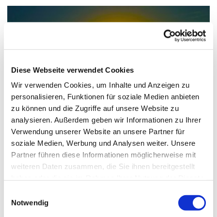
Diese Webseite verwendet Cookies
Wir verwenden Cookies, um Inhalte und Anzeigen zu
personalisieren, Funktionen für soziale Medien anbieten
zu können und die Zugriffe auf unsere Website zu
© Philipp Wiebe / pixelio.de
analysieren. Außerdem geben wir Informationen zu Ihrer
Verwendung unserer Website an unsere Partner für
soziale Medien, Werbung und Analysen weiter. Unsere
Partner führen diese Informationen möglicherweise mit
Montag, 5. Juli 2027, 18:00 - 19:15 Uhr
weiteren Daten zusammen, die Sie ihnen bereitgestellt
haben oder die sie im Rahmen Ihrer Nutzung der Dienste
Paul-Gerhardt-Kirchengemeinde,
gesammelt haben.
Einwilligungsauswahl
Notwendig
Gemeindesaal, Ivensring 9, 24149 Kiel