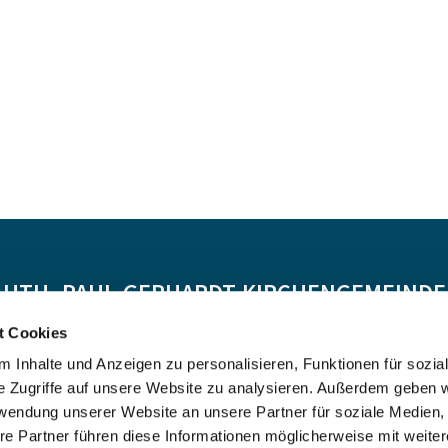
-LUTH. PAUL-GERHARDT-KIRCHENGEMEINDE 
t Cookies
Spendenkonto:
 Inhalte und Anzeigen zu personalisieren, Funktionen für sozia
DE55 5206 0410 0706 4634 01, Evangelische Bank
e Zugriffe auf unsere Website zu analysieren. Außerdem geben w
Kontoinhaber: Ev.-Luth. Kirchenkreis Altholstein
rwendung unserer Website an unsere Partner für soziale Medien
re Partner führen diese Informationen möglicherweise mit weite