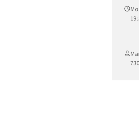
Mon
19:
Mar
73