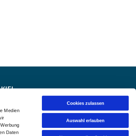
KIEL
Cookies zulassen
le Medien
ir
Auswahl erlauben
, Werbung
ren Daten